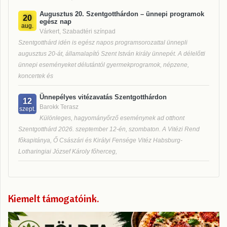
Augusztus 20. Szentgotthárdon – ünnepi programok
20
egész nap
aug.
Várkert, Szabadtéri színpad
Szentgotthárd idén is egész napos programsorozattal ünnepli
augusztus 20-át, államalapító Szent István király ünnepét. A délelőtti
ünnepi eseményeket délutántól gyermekprogramok, népzene,
koncertek és
Ünnepélyes vitézavatás Szentgotthárdon
12
Barokk Terasz
szept.
Különleges, hagyományőrző eseménynek ad otthont
Szentgotthárd 2026. szeptember 12-én, szombaton. A Vitézi Rend
főkapitánya, Ő Császári és Királyi Fensége Vitéz Habsburg-
Lotharingiai József Károly főherceg,
Kiemelt támogatóink