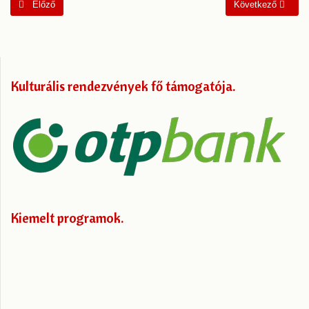
Előző cikk: Hitben, szívben, összetartozásban – ma és mindörökké!
Következő cikk: Ü
Előző
Következő
Kulturális rendezvények fő támogatója
Kiemelt programok