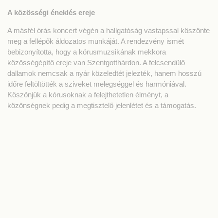
A közösségi éneklés ereje
A másfél órás koncert végén a hallgatóság vastapssal köszönte
meg a fellépők áldozatos munkáját. A rendezvény ismét
bebizonyította, hogy a kórusmuzsikának mekkora
közösségépítő ereje van Szentgotthárdon. A felcsendülő
dallamok nemcsak a nyár közeledtét jelezték, hanem hosszú
időre feltöltötték a sziveket melegséggel és harmóniával.
Köszönjük a kórusoknak a felejthetetlen élményt, a
közönségnek pedig a megtisztelő jelenlétet és a támogatás.