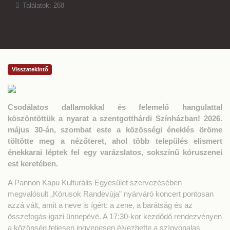
Találatok: 268
Visszatekintő
Csodálatos dallamokkal és felemelő hangulattal
köszöntöttük a nyarat a szentgotthárdi Színházban! 2026.
május 30-án, szombat este a közösségi éneklés öröme
töltötte meg a nézőteret, ahol több település elismert
énekkarai léptek fel egy varázslatos, sokszínű kóruszenei
est keretében.
A Pannon Kapu Kulturális Egyesület szervezésében
megvalósult „Kórusok Randevúja” nyárváró koncert pontosan
azzá vált, amit a neve is ígért: a zene, a barátság és az
összefogás igazi ünnepévé. A 17:30-kor kezdődő rendezvényen
a közönség teljesen ingyenesen élvezhette a színvonalas