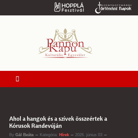
Ahol a hangok és a szívek összeértek a
Kórusok Randevúján
By
Gál Beáta
Kategória:
Hírek
2026. június 03