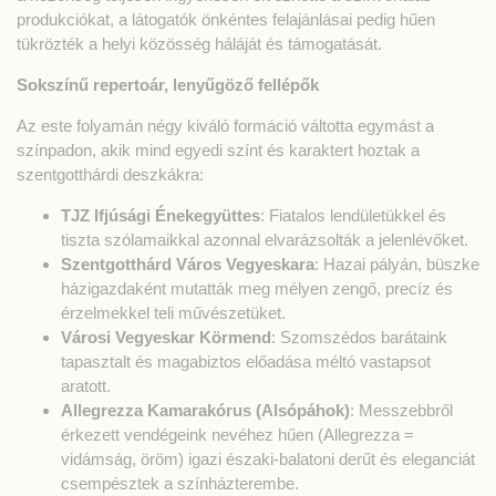
produkciókat, a látogatók önkéntes felajánlásai pedig hűen
tükrözték a helyi közösség háláját és támogatását.
Sokszínű repertoár, lenyűgöző fellépők
Az este folyamán négy kiváló formáció váltotta egymást a
színpadon, akik mind egyedi színt és karaktert hoztak a
szentgotthárdi deszkákra:
TJZ Ifjúsági Énekegyüttes
: Fiatalos lendületükkel és
tiszta szólamaikkal azonnal elvarázsolták a jelenlévőket.
Szentgotthárd Város Vegyeskara
: Hazai pályán, büszke
házigazdaként mutatták meg mélyen zengő, precíz és
érzelmekkel teli művészetüket.
Városi Vegyeskar Körmend
: Szomszédos barátaink
tapasztalt és magabiztos előadása méltó vastapsot
aratott.
Allegrezza Kamarakórus (Alsópáhok)
: Messzebbről
érkezett vendégeink nevéhez hűen (Allegrezza =
vidámság, öröm) igazi északi-balatoni derűt és eleganciát
csempésztek a színházterembe.