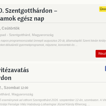
0. Szentgotthárdon –
Ünn
ramok egész nap
, Csütörtök
ínpad
-
Szentgotthárd, Magyarország
 napos programsorozattal ünnepli augusztus 20-át, államalapító Szent István király
eket délutántól gyermekprogramok, népzene, koncertek és
...
Rész
itézavatás
rdon
2., Szombat
12:00
otthárd, Magyarország
 eseménynek ad otthont Szentgotthárd 2026. szeptember 12-én, szombaton. A Vi
Királyi Fensége Vitéz Habsburg-Lotharingiai József Károly főherceg,
...