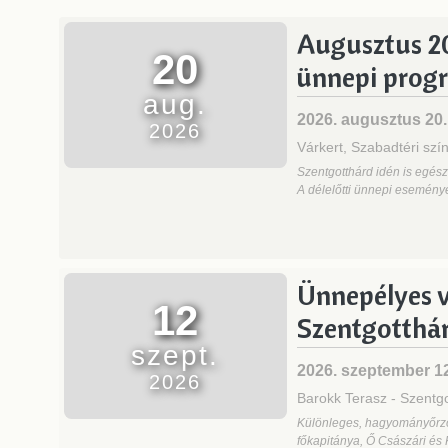
Augusztus 2
20
ünnepi prog
aug.
2026. augusztus 20.
2026
Várkert, Szabadtéri sz
Szentgotthárd idén is egész
A délelőtti ünnepi esemény
Ünnepélyes v
12
Szentgotthá
szept.
2026. szeptember 1
2026
Barokk Terasz
-
Szentg
Különleges, hagyományőrző
főkapitánya, Ő Császári és 