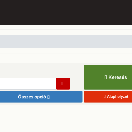
Keresés
Összes opció
Alaphelyzet