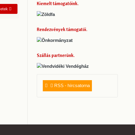
Kiemelt támogatóink
letek
Rendezvények támogatói
Szállás partnerünk
RSS - hírcsatorna