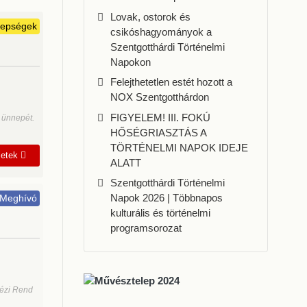
Lovak, ostorok és
epségek
csikóshagyományok a
Szentgotthárdi Történelmi
Napokon
Felejthetetlen estét hozott a
NOX Szentgotthárdon
FIGYELEM! III. FOKÚ
 ünnepét.
HŐSÉGRIASZTÁS A
TÖRTÉNELMI NAPOK IDEJE
letek
ALATT
Szentgotthárdi Történelmi
Napok 2026 | Többnapos
Meghívó
kulturális és történelmi
programsorozat
tézi Rend