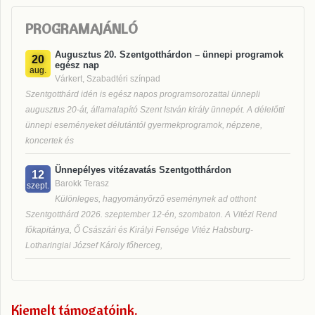
PROGRAMAJÁNLÓ
Augusztus 20. Szentgotthárdon – ünnepi programok
20
egész nap
aug.
Várkert, Szabadtéri színpad
Szentgotthárd idén is egész napos programsorozattal ünnepli
augusztus 20-át, államalapító Szent István király ünnepét. A délelőtti
ünnepi eseményeket délutántól gyermekprogramok, népzene,
koncertek és
Ünnepélyes vitézavatás Szentgotthárdon
12
Barokk Terasz
szept.
Különleges, hagyományőrző eseménynek ad otthont
Szentgotthárd 2026. szeptember 12-én, szombaton. A Vitézi Rend
főkapitánya, Ő Császári és Királyi Fensége Vitéz Habsburg-
Lotharingiai József Károly főherceg,
Kiemelt támogatóink