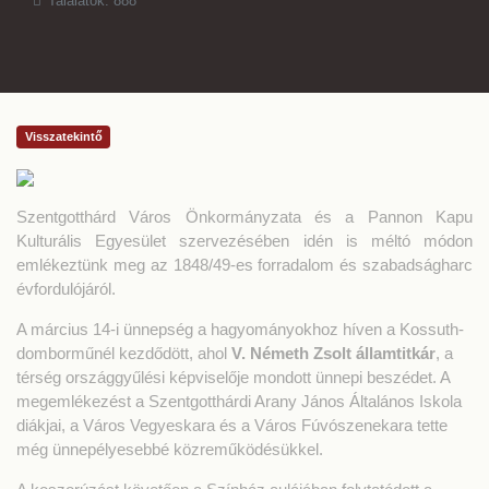
Találatok: 888
Visszatekintő
Szentgotthárd Város Önkormányzata és a Pannon Kapu
Kulturális Egyesület szervezésében idén is méltó módon
emlékeztünk meg az 1848/49-es forradalom és szabadságharc
évfordulójáról.
A március 14-i ünnepség a hagyományokhoz híven a Kossuth-
domborműnél kezdődött, ahol
V. Németh Zsolt államtitkár
, a
térség országgyűlési képviselője mondott ünnepi beszédet. A
megemlékezést a Szentgotthárdi Arany János Általános Iskola
diákjai, a Város Vegyeskara és a Város Fúvószenekara tette
még ünnepélyesebbé közreműködésükkel.