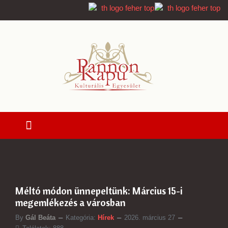
Méltó módon ünnepeltünk: Március 15-i
megemlékezés a városban
By
Gál Beáta
Kategória:
Hírek
2026. március 27