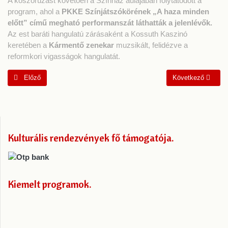
A koszorúzást követően a Színház aulájában folytatódott a
program, ahol a
PKKE Színjátszókörének „A haza minden
előtt” című megható performanszát láthatták a jelenlévők.
Az est baráti hangulatú zárásaként a Kossuth Kaszinó
keretében a
Kármentő zenekar
muzsikált, felidézve a
reformkori vigasságok hangulatát.
Előző cikk: Arany János Toldija a szentgotthárdi színpadon
Következő cikk: A 
Előző
Következő
Kulturális rendezvények fő támogatója
Kiemelt programok